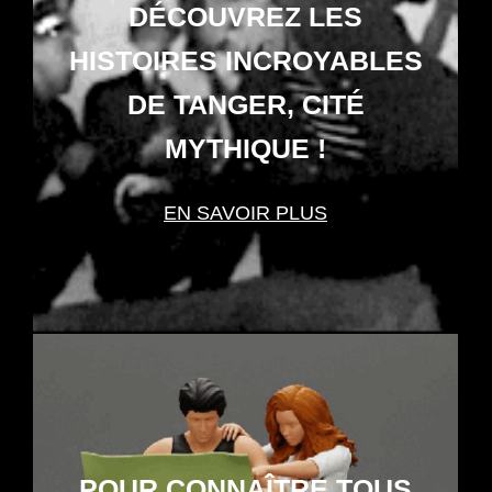
DÉCOUVREZ LES
HISTOIRES INCROYABLES
DE TANGER, CITÉ
MYTHIQUE !
EN SAVOIR PLUS
POUR CONNAÎTRE TOUS