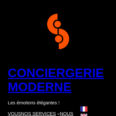
Aller
au
contenu
CONCIERGERIE
MODERNE
Les émotions élégantes !
Français
VOUS
NOS SERVICES
NOUS