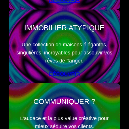
DÉCOUVRIR
IMMOBILIER ATYPIQUE
Une collection de maisons élégantes,
singulières, incroyables pour assouvir vos
rêves de Tanger.
DÉCOUVRIR
COMMUNIQUER ?
L’audace et la plus-value créative pour
mieux séduire vos clients.