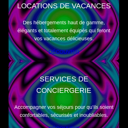
LOCATIONS DE VACANCES
Des hébergements haut de gamme,
élégants et totalement équipés qui feront
vos vacances délicieuses.
DÉCOUVRIR
SERVICES DE
CONCIERGERIE
Accompagner vos séjours pour qu’ils soient
confortables, sécurisés et inoubliables.