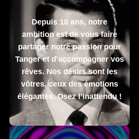
Depuis 10 ans, notre
ambition est de vous faire
partager notre passion pour
Tanger et d’accompagner vos
rêves. Nos désirs sont les
vôtres, ceux des émotions
élégantes.
Osez l’inattendu !