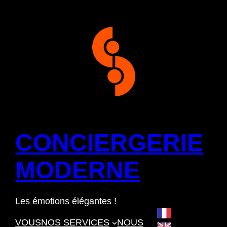
Aller
au
contenu
CONCIERGERIE
MODERNE
Les émotions élégantes !
Français
VOUS
NOS SERVICES
NOUS